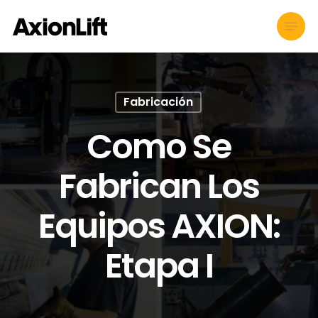
Skip
Menu
to
main
content
Fabricación
Como Se
Fabrican Los
Equipos AXION:
Etapa I