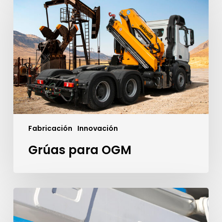
OGM
Fabricación
Innovación
Grúas para OGM
Qué
es
y
como