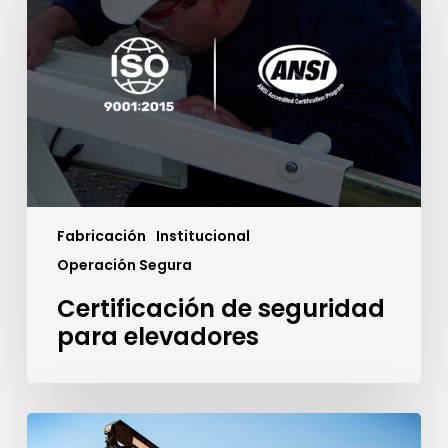
para
elevadores
Fabricación
Institucional
Operación Segura
Certificación de seguridad
para elevadores
Grúas
para