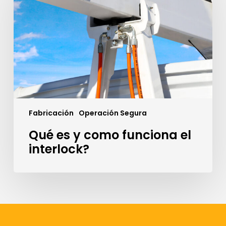
funciona
el
interlock?
Fabricación
Operación Segura
Qué es y como funciona el
interlock?