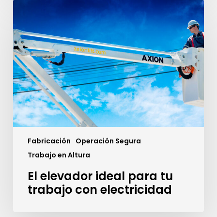
El
elevador
ideal
para
tu
trabajo
con
electricidad
Fabricación
Operación Segura
Trabajo en Altura
El elevador ideal para tu
trabajo con electricidad