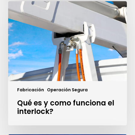
Qué
es
y
como
funciona
el
interlock?
Fabricación
Operación Segura
Qué es y como funciona el
interlock?