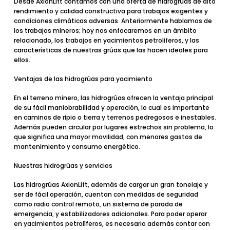
Desde
AxionLift
contamos con una oferta de
hidrogrúas de alto
rendimiento y calidad
constructiva para trabajos exigentes y
condiciones climáticas adversas. Anteriormente hablamos de
los trabajos mineros; hoy nos enfocaremos en un ámbito
relacionado, los trabajos en yacimientos petrolíferos, y las
características de nuestras grúas que las hacen ideales para
ellos.
Ventajas de las hidrogrúas para yacimiento
En el terreno minero, las hidrogrúas ofrecen la ventaja principal
de su fácil maniobrabilidad y operación, lo cual es importante
en caminos de ripio o tierra y terrenos pedregosos e inestables.
Además pueden circular por lugares estrechos sin problema, lo
que significa una mayor movilidad, con menores gastos de
mantenimiento y consumo energético.
Nuestras hidrogrúas y servicios
Las
hidrogrúas
AxionLift
, además de cargar un gran tonelaje y
ser de fácil operación, cuentan con medidas de seguridad
como
radio control remoto
, un sistema de parada de
emergencia, y estabilizadores adicionales. Para poder operar
en yacimientos petrolíferos, es necesario además contar con