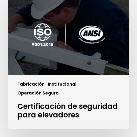
de
seguridad
para
elevadores
Fabricación
Institucional
Operación Segura
Certificación de seguridad
para elevadores