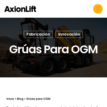
Skip
Menu
to
main
content
Fabricación
Innovación
Grúas Para OGM
Inicio
»
Blog
»
Grúas para OGM