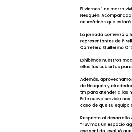
El viernes 1 de marzo v
Neuquén. Acompañados d
neumáticos
que estará 
La jornada comenzó a la
representantes de
Pirel
Carretera Guillermo Orte
Exhibimos nuestros mo
ellos las cubiertas para
Además, aprovechamos 
de Neuquén y alrededor
tm para atender a las 
Este nuevo servicio nos 
caso de que su equipo s
Respecto al desarrollo 
“Tuvimos un espacio ag
ese sentido, evaluó que