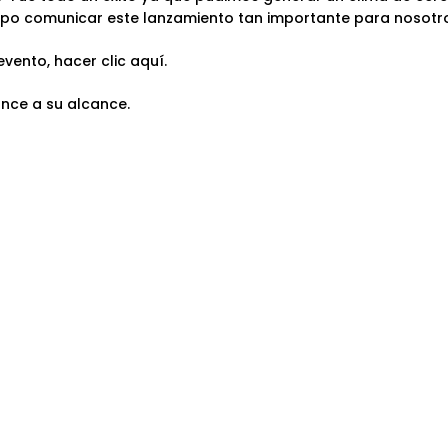
empo comunicar este lanzamiento tan importante para nosotro
evento, hacer clic
aquí.
ance a su alcance.
Apostamos
O