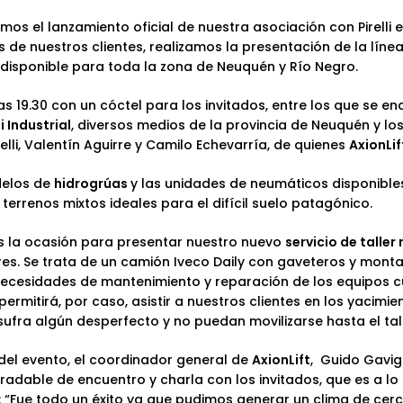
ivimos el lanzamiento oficial de nuestra asociación con
Pirelli
e
e nuestros clientes, realizamos la presentación de la
línea
disponible para toda la zona de Neuquén y Río Negro.
s 19.30 con un cóctel para los invitados, entre los que se e
li Industrial
, diversos medios de la provincia de Neuquén y lo
lli, Valentín Aguirre y Camilo Echevarría, de quienes
AxionLif
delos de
hidrogrúas
y las unidades de
neumáticos
disponible
 terrenos mixtos ideales para el difícil suelo patagónico.
la ocasión para presentar nuestro nuevo
servicio de taller
es. Se trata de un camión Iveco Daily con gaveteros y mont
necesidades de mantenimiento y reparación de los equipos 
permitirá, por caso, asistir a nuestros clientes en los yacimie
ufra algún desperfecto y no puedan movilizarse hasta el tall
del evento, el coordinador general de
AxionLift
, Guido Gavig
radable de encuentro y charla con los invitados, que es a 
: “Fue todo un éxito ya que pudimos generar un clima de cer