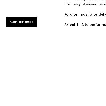
clientes y al mismo ti
Para ver más fotos del 
Contactanos
AxionLift
, Alta perform
AxionLift