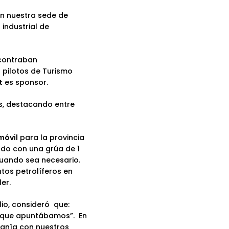
n nuestra sede de
 industrial de
ncontraban
s pilotos de Turismo
t
es sponsor.
s, destacando entre
 móvil
para la provincia
ado con una grúa de 1
cuando sea necesario.
ntos petrolíferos en
er.
lio, consideró que:
lo que apuntábamos”. En
canía con nuestros