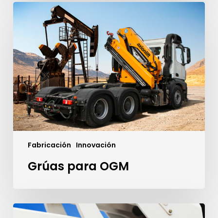
Grúas
para
OGM
Fabricación
Innovación
Grúas para OGM
Izar
cargas