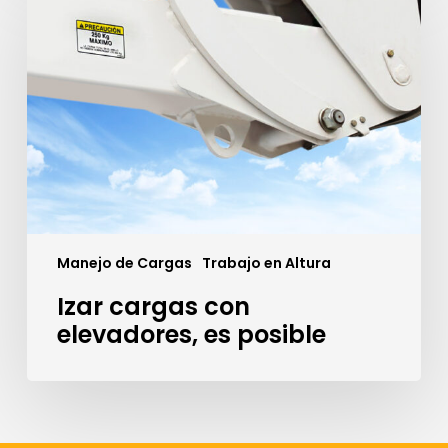
con
elevadores,
es
posible
Manejo de Cargas
Trabajo en Altura
Izar cargas con
elevadores, es posible