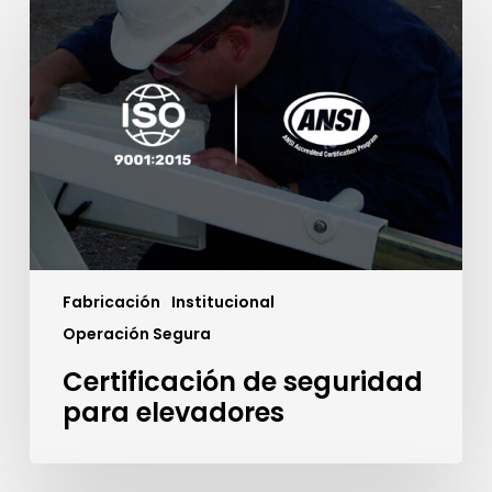
de
seguridad
para
elevadores
Fabricación
Institucional
Operación Segura
Certificación de seguridad
para elevadores