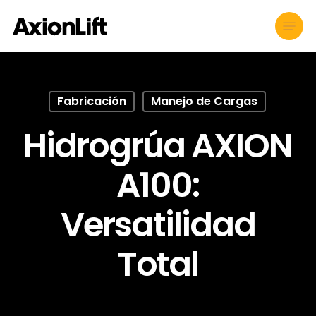
Skip
Menu
to
main
content
Fabricación
Manejo de Cargas
Hidrogrúa AXION
A100:
Versatilidad
Total