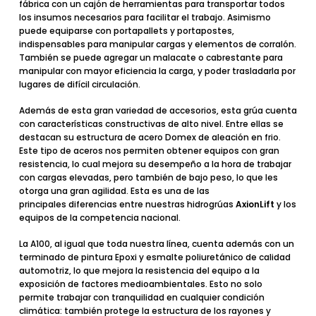
fábrica con un cajón de herramientas para transportar todos
los insumos necesarios para facilitar el trabajo. Asimismo
puede
equiparse con portapallets y portapostes
,
indispensables para manipular cargas y elementos de corralón.
También se puede agregar un malacate o cabrestante para
manipular con mayor eficiencia la carga, y poder trasladarla por
lugares de difícil circulación.
Además de esta gran variedad de accesorios, esta grúa cuenta
con
características constructivas de alto nivel
. Entre ellas se
destacan su estructura de acero Domex de aleación en frio.
Este tipo de aceros nos permiten obtener equipos con gran
resistencia, lo cual mejora su desempeño a la hora de trabajar
con cargas elevadas, pero también de bajo peso, lo que les
otorga una
gran agilidad
. Esta es una de las
principales
diferencias entre nuestras hidrogrúas
AxionLift
y los
equipos de la competencia nacional.
La A100, al igual que toda nuestra línea, cuenta además con un
terminado de pintura Epoxi y esmalte poliuretánico de calidad
automotriz, lo que mejora la
resistencia del equipo
a la
exposición de factores medioambientales. Esto no solo
permite trabajar con tranquilidad en cualquier condición
climática: también
protege la estructura de los rayones y