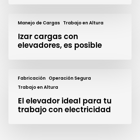
Izar
cargas
Manejo de Cargas
Trabajo en Altura
con
Izar cargas con
elevadores,
es
elevadores, es posible
posible
El
elevador
Fabricación
Operación Segura
ideal
Trabajo en Altura
para
tu
El elevador ideal para tu
trabajo
trabajo con electricidad
con
electricidad