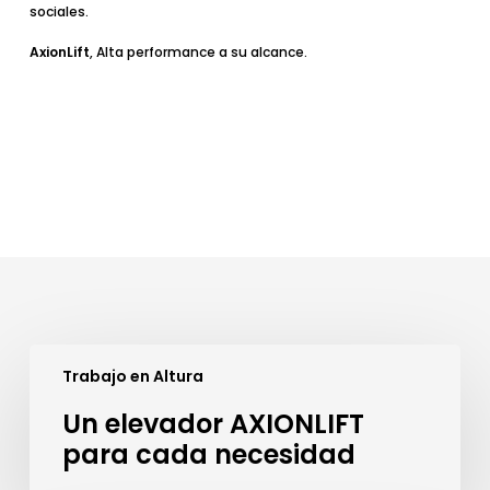
sociales.
AxionLift
, Alta performance a su alcance.
Un
elevador
Trabajo en Altura
AXIONLIFT
Un elevador AXIONLIFT
para
cada
para cada necesidad
necesidad