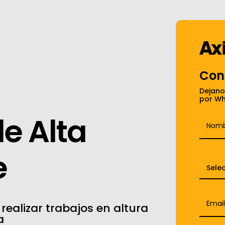
Con
Dejano
por Wh
de
Alta
e
realizar trabajos en altura
a