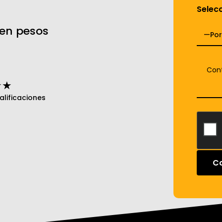
Selecc
 en pesos
★★
lificaciones