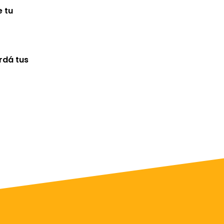
e tu
rdá tus