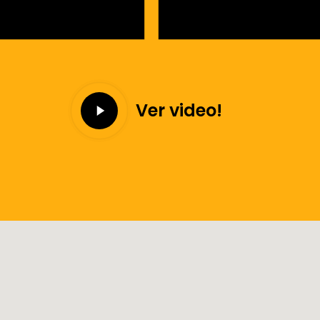
Play
Ver video!
Video