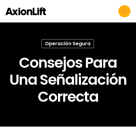
Skip
Menu
to
main
content
Operación Segura
Consejos Para
Una Señalización
Correcta