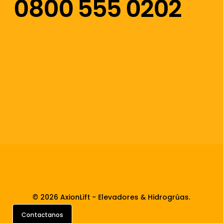
0800 555 0202
Seguinos en nuestras redes
Facebook
Instagram
Linkedin
Youtube
© 2026 AxionLift - Elevadores & Hidrogrúas.
Contactanos