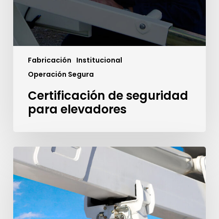
Fabricación
Institucional
Operación Segura
Certificación de seguridad
para elevadores
Qué
es
y
como
funciona
el
interlock?