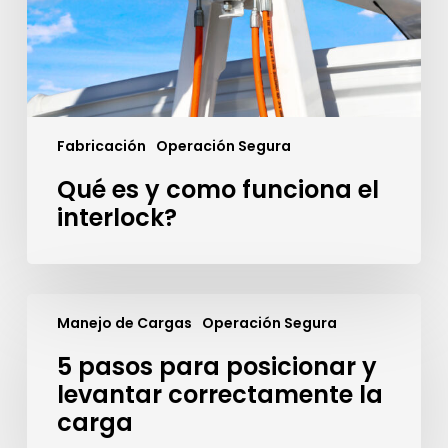
Fabricación
Operación Segura
Qué es y como funciona el
interlock?
5
pasos
Manejo de Cargas
Operación Segura
para
5 pasos para posicionar y
posicionar
y
levantar correctamente la
levantar
carga
correctamente
la