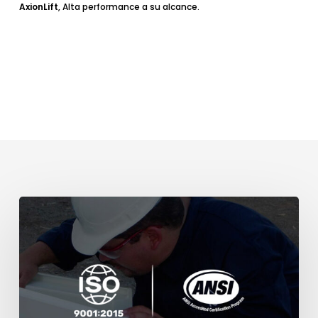
AxionLift
, Alta performance a su alcance.
Certificación
de
seguridad
para
elevadores