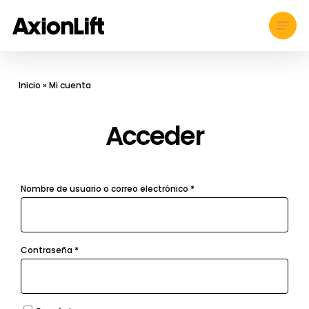
Skip
Menu
to
main
content
Inicio
»
Mi cuenta
Acceder
Obligatorio
Nombre de usuario o correo electrónico
*
Obligatorio
Contraseña
*