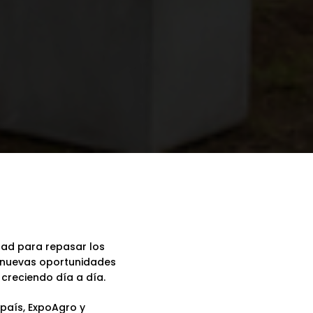
ad para repasar los
o nuevas oportunidades
creciendo día a día.
país,
ExpoAgro
y