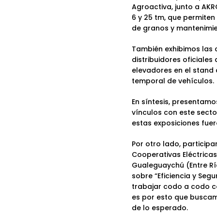
Agroactiva
,
junto a AKR
6 y 25 tm
, que permiten
de granos y mantenimien
También exhibimos las
c
distribuidores oficial
elevadores
en el stand
temporal de vehículos.
En síntesis, presentamo
vínculos con este secto
estas exposiciones fuer
Por otro lado, partici
Cooperativas Eléctricas
Gualeguaychú (Entre Rí
sobre “
Eficiencia y Seg
trabajar codo a codo c
es por esto que buscam
de lo esperado.