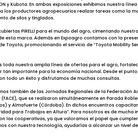
ON y Kubota. En ambas exposiciones exhibimos nuestra línea
 a los productores agropecuarios realizar tareas como la m
to de silos y tinglados.
ubiertas PIRELLI
para el mundo del agro, cimentando nuestr
es de esta marca. Además en Expoagro contamos con la prese
 de Toyota, promocionando el
servicio de “Toyota Mobility Se
s toda nuestra amplia línea de ofertas para el agro, fortale
r tan importante para la economía nacional. Desde el punto 
on todo un éxito y disfrutamos de muchas consultas.
pamos también de las
Jornadas Regionales de la Federación A
(FACE), que se realizaron simultáneamente en Parada Robles
os) y Almafuerte (Córdoba). En dichos encuentros capacitam
uridad para Trabajos en Altura
“. Para nosotros es de mucha 
on las cooperativas, ya que valoramos el papel que cumple
os con nuestra tecnología, ayudarlas a alcanzar un nivel d