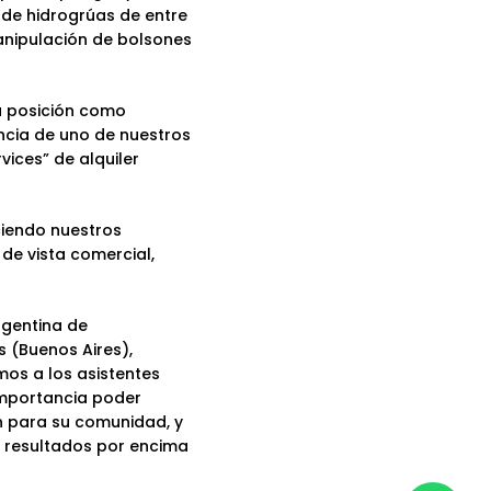
 de
hidrogrúas de entre
anipulación de bolsones
a posición como
ncia de uno de nuestros
rvices”
de alquiler
ciendo nuestros
de vista comercial,
rgentina de
 (Buenos Aires),
os a los asistentes
importancia poder
n para su comunidad, y
e resultados por encima