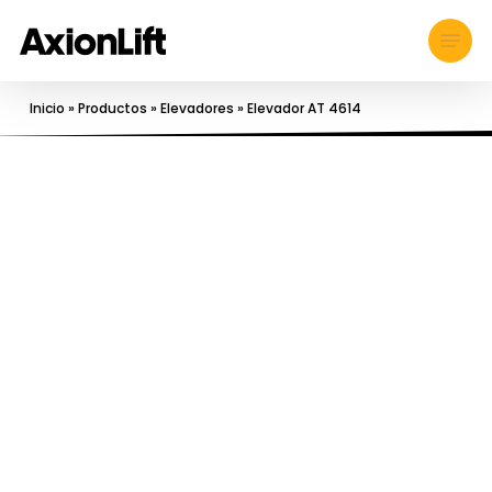
Skip
Menu
to
main
content
Inicio
»
Productos
»
Elevadores
» Elevador AT 4614