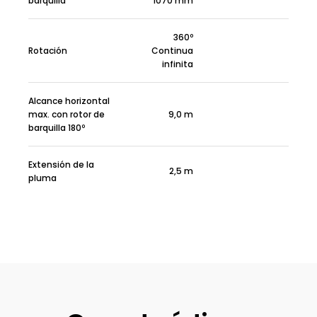
barquilla
1070 mm
360º
Rotación
Continua
infinita
Alcance horizontal
max. con rotor de
9,0 m
barquilla 180º
Extensión de la
2,5 m
pluma