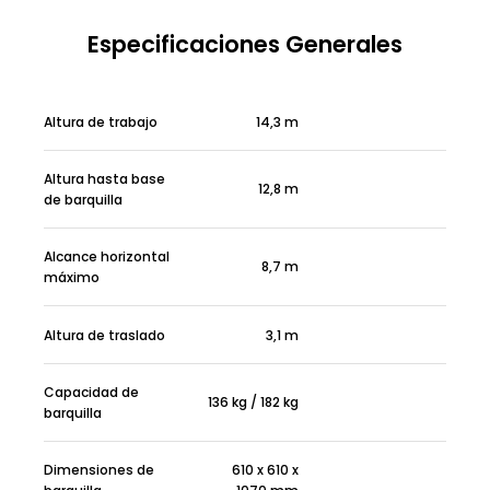
Especificaciones Generales
Altura de trabajo
14,3 m
Altura hasta base
12,8 m
de barquilla
Alcance horizontal
8,7 m
máximo
Altura de traslado
3,1 m
Capacidad de
136 kg / 182 kg
barquilla
Dimensiones de
610 x 610 x