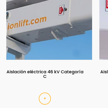
Aislación eléctrica 46 kV Categoría
Ais
C
+