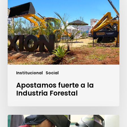
a
la
Industria
Forestal
Institucional
Social
Apostamos fuerte a la
Industria Forestal
Ocho
mujeres