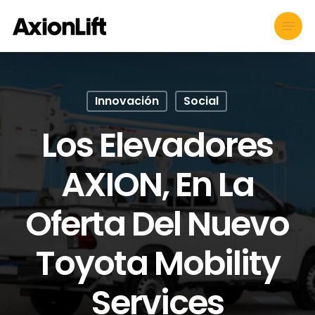
Skip
Menu
to
main
content
Innovación
Social
Los Elevadores
AXION, En La
Oferta Del Nuevo
Toyota Mobility
Services