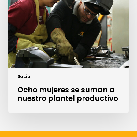
se
suman
a
nuestro
plantel
productivo
Social
Ocho mujeres se suman a
nuestro plantel productivo