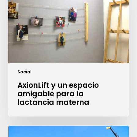
espacio
amigable
para
la
lactancia
materna
Social
AxionLift y un espacio
amigable para la
lactancia materna
Apostamos
fuerte