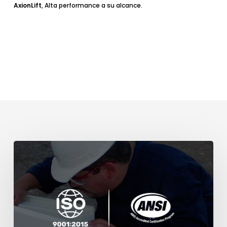
AxionLift
, Alta performance a su alcance.
Certificación
de
seguridad
para
elevadores