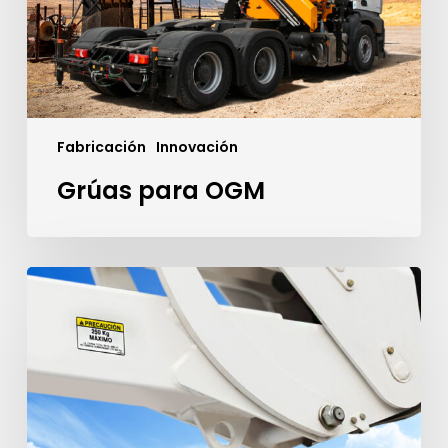
Fabricación
Innovación
Grúas para OGM
Izar
cargas
con
elevadores,
es
posible