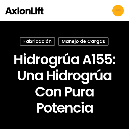
Skip
Menu
to
main
content
Fabricación
Manejo de Cargas
Hidrogrúa A155:
Una Hidrogrúa
Con Pura
Potencia